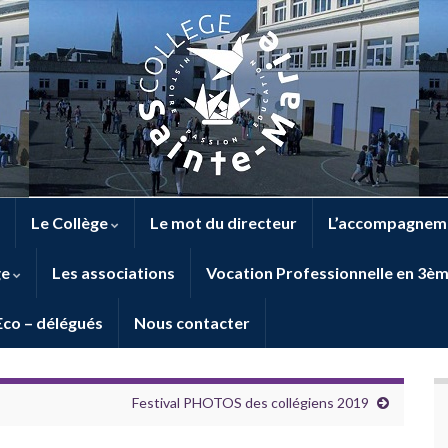
Le Collège
Le mot du directeur
L’accompagneme
ge
Les associations
Vocation Professionnelle en 3è
Eco – délégués
Nous contacter
Festival PHOTOS des collégiens 2019