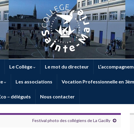
Le Collège
Le mot du directeur
L’accompagneme
ge
Les associations
Vocation Professionnelle en 3è
Eco – délégués
Nous contacter
Festival photo des collégiens de La Gacilly